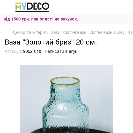
д 1500 грн. при оплаті на рахунок.
Декор та інтер'єр
Вази
Скляні вази
Скляні вази Elisey
Ва
Ваза "Золотий бриз" 20 см.
Артикул:
9052-010
Написати відгук