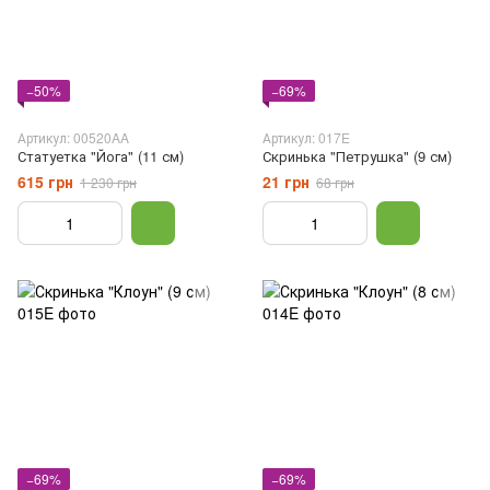
−50%
−69%
Артикул: 00520AA
Артикул: 017E
Статуетка "Йога" (11 см)
Скринька "Петрушка" (9 см)
615 грн
21 грн
1 230 грн
68 грн
−69%
−69%