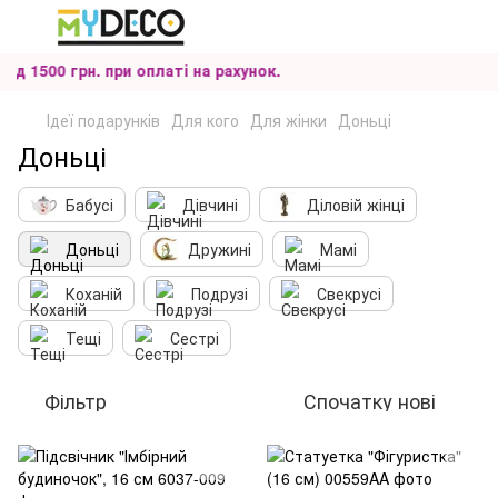
 1500 грн. при оплаті на рахунок.
Ідеї подарунків
Для кого
Для жінки
Доньці
Доньці
Бабусі
Дівчині
Діловій жінці
Доньці
Дружині
Мамі
Коханій
Подрузі
Свекрусі
Тещі
Сестрі
Фільтр
Спочатку нові