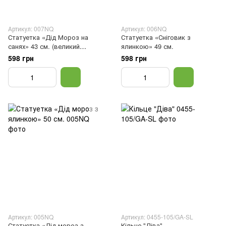
Артикул: 007NQ
Артикул: 006NQ
Статуетка «Дід Мороз на
Статуетка «Сніговик з
санях» 43 см. (великий
ялинкою» 49 см.
розмір)
598 грн
598 грн
Артикул: 005NQ
Артикул: 0455-105/GA-SL
Статуетка «Дід мороз з
Кільце "Діва"