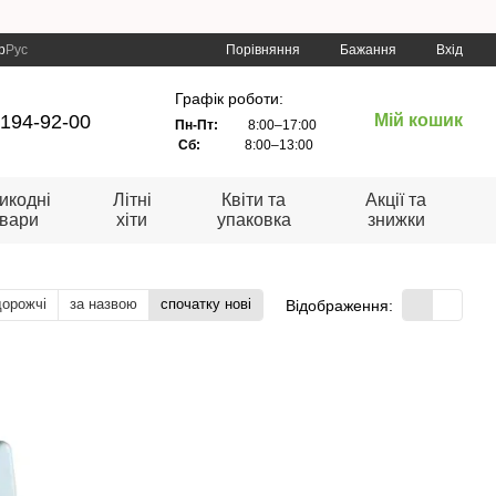
Порівняння
р
Рус
Бажання
Вхід
Графік роботи:
 194-92-00
Мій кошик
Пн-Пт:
8:00–17:00
Сб:
8:00–13:00
икодні
Літні
Квіти та
Акції та
овари
хіти
упаковка
знижки
дорожчі
за назвою
спочатку нові
Відображення: