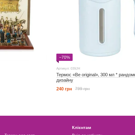
−70%
Артикул: 039JH
Термос «Be original», 300 мл * рандом
дизайну
240 грн
799 грн
Клієнтам