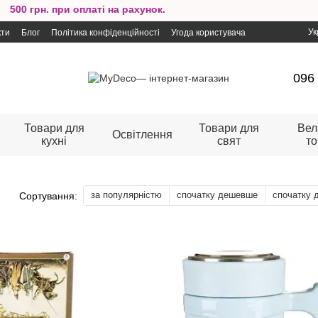
00 грн. при оплаті на рахунок.
Ук
кти
Блог
Політика конфіденційності
Угода користувача
096
Товари для
Товари для
Вел
Освітлення
кухні
свят
т
за популярністю
спочатку дешевше
спочатку 
Сортування: