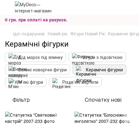
грн. при оплаті на рахунок.
Ідеї подарунків
Новий рік
Фігури Новий Рік
Керамічні фігу
Керамічні фігурки
Дід мороз під ялинку
Фігури з підсвіткою
Великі новорічні фігури
Керамічні фігурки
М’які фігури
Різдв’яні вертепи
Фільтр
Спочатку нові