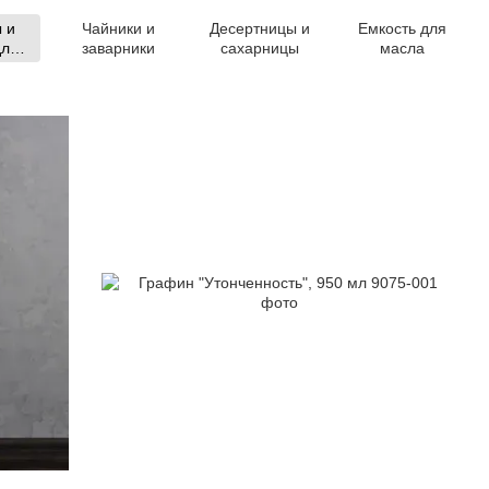
 и
Чайники и
Десертницы и
Емкость для
для
заварники
сахарницы
масла
ов