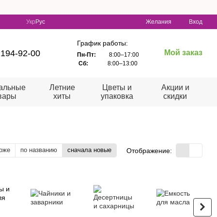
 от 1500 грн. при оплате на счет
Укр
Рус
Желания
Вход
График работы:
 194-92-00
Мой заказ
Пн-Пт:
8:00–17:00
Сб:
8:00–13:00
альные
Летние
Цветы и
Акции и
вары
хиты
упаковка
скидки
оже
по названию
сначала новые
Отображение: