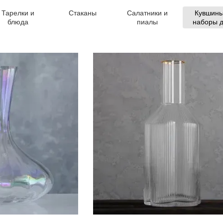
Тарелки и
Стаканы
Салатники и
Кувшины
блюда
пиалы
наборы 
напитк