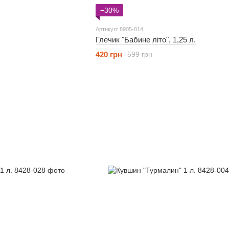
−30%
Артикул: 8905-014
Глечик "Бабине літо", 1,25 л.
420 грн
599 грн