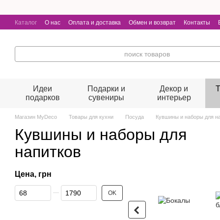
Перейти к основному контенту
Каталог
О нас
Оплата и доставка
Обмен и возврат
Контакты
Идеи
Подарки и
Декор и
Т
подарков
сувениры
интерьер
Магазин MyDeco
Товары для кухни
Посуда
Кувшины и наборы для н
Кувшины и наборы для
напитков
Цена, грн
От Цена, грн
До Цена, грн
OK