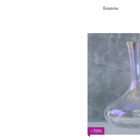
Бокалы
−70%