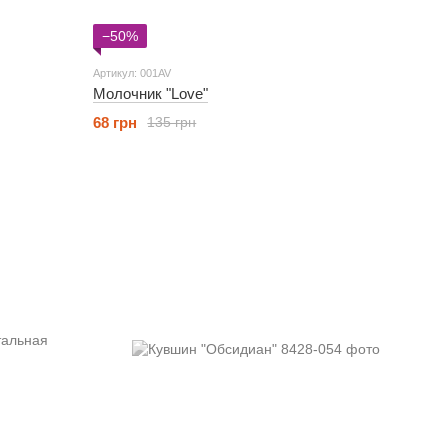
−50%
Артикул: 001AV
Молочник "Love"
68 грн
135 грн