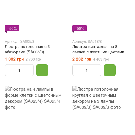
−50%
−50%
Артикул: SA005/3
Артикул: SA018/8
Люстра потолочная с 3
Люстра винтажная на 8
абажурами (SA005/3)
свечей с желтыми цветами
(SA018/8)
1 382 грн
2 232 грн
2 763 грн
4 463 грн