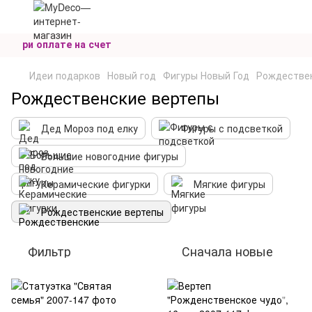
н. при оплате на счет
Идеи подарков
Новый год
Фигуры Новый Год
Рождествен
Рождественские вертепы
Дед Мороз под елку
Фигуры с подсветкой
Большие новогодние фигуры
Керамические фигурки
Мягкие фигуры
Рождественские вертепы
Фильтр
Сначала новые