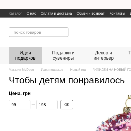
Перейти к основному контенту
Каталог
О нас
Оплата и доставка
Обмен и возврат
Контакты
Идеи
Подарки и
Декор и
Т
подарков
сувениры
интерьер
Магазин MyDeco
Идеи подарков
Новый год
🎅🏻ИДЕИ НА НОВЫЙ Г
Чтобы детям понравилось
Цена, грн
От Цена, грн
До Цена, грн
OK