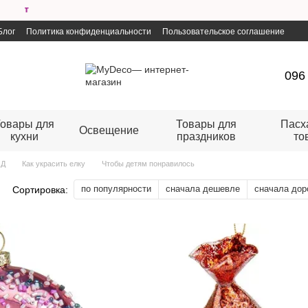
Бесплатна
Блог
Политика конфиденциальности
Пользовательское соглашение
096
овары для
Товары для
Пасх
Освещение
кухни
праздников
то
ОД
Как украсить елку
Чтобы детям понравилось
по популярности
сначала дешевле
сначала дор
Сортировка: