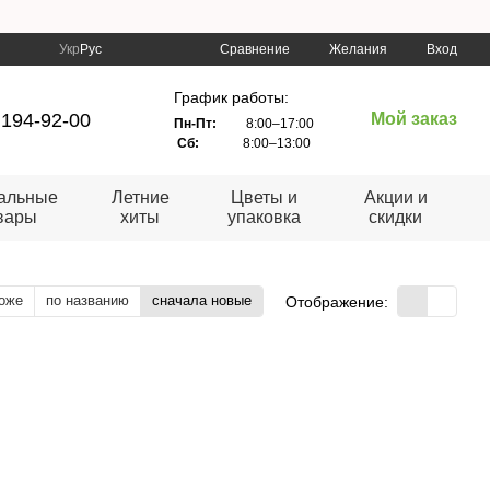
я доставка от 1500 грн. при оплате на счет
Сравнение
Укр
Рус
Желания
Вход
График работы:
 194-92-00
Мой заказ
Пн-Пт:
8:00–17:00
Сб:
8:00–13:00
альные
Летние
Цветы и
Акции и
вары
хиты
упаковка
скидки
оже
по названию
сначала новые
Отображение: