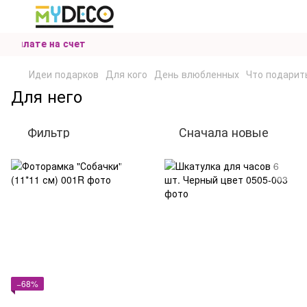
и оплате на счет
Идеи подарков
Для кого
День влюбленных
Что подарит
Для него
Фильтр
Сначала новые
−68%