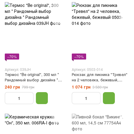
−70%
−70%
Артикул: 039JH
Артикул: 0503-014
Термос "Be original", 300 мл *
Рюкзак для пикника "Тревел"
Рандомный выбор дизайна *
на 2 человека, бежевый,
Рандомный выбор дизайна
бежевый
240 грн
1 074 грн
799 грн
3 580 грн