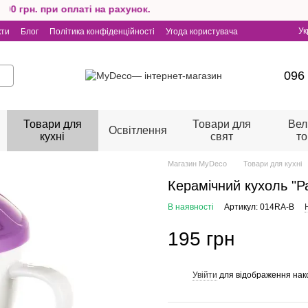
грн. при оплаті на рахунок.
Ук
кти
Блог
Політика конфіденційності
Угода користувача
096
Товари для
Товари для
Вел
Освітлення
кухні
свят
т
Магазин MyDeco
Товари для кухні
Керамічний кухоль "Р
В наявності
Артикул: 014RA-B
195 грн
Увійти
для відображення нак
%