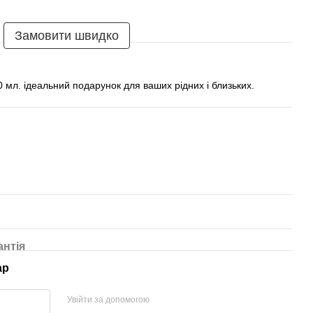
Замовити швидко
0 мл. ідеальний подарунок для ваших рідних і близьких.
антія
ар
Увійти за допомогою