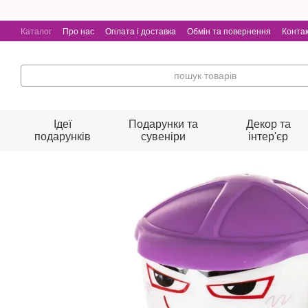
Безкоштовна доставка від 1500 
Перейти до основного контенту
Каталог
Про нас
Оплата і доставка
Обмін та повернення
Конта
Ідеї
Подарунки та
Декор та
подарунків
сувеніри
інтер'єр