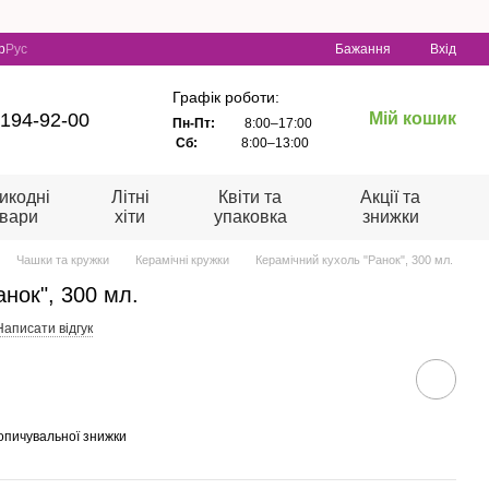
р
Рус
Бажання
Вхід
Графік роботи:
 194-92-00
Мій кошик
Пн-Пт:
8:00–17:00
Сб:
8:00–13:00
икодні
Літні
Квіти та
Акції та
овари
хіти
упаковка
знижки
Чашки та кружки
Керамічні кружки
Керамічний кухоль "Ранок", 300 мл.
анок", 300 мл.
Написати відгук
опичувальної знижки