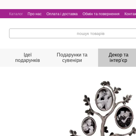
Безкоштовна доставка від 1500 г
Перейти до основного контенту
Каталог
Про нас
Оплата і доставка
Обмін та повернення
Конта
Ідеї
Подарунки та
Декор та
подарунків
сувеніри
інтер'єр