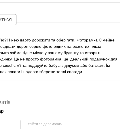
иться
'ю?! І нею варто дорожити та оберігати. Фоторамка Сімейне
оєднати дорогі серцю фото рідних на розлогих гілках
амка займе гідне місце у вашому будинку та створить
удинку. Це не просто фоторамка, це ідеальний подарунок для
своєї сім'ї та подаруйте бабусі з дідусем або батькам. Їм
нак поваги і надовго збереже теплі спогади.
антія
ар
Увійти за допомогою