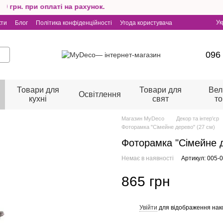
рн. при оплаті на рахунок.
Ук
кти
Блог
Політика конфіденційності
Угода користувача
096
Товари для
Товари для
Вел
Освітлення
кухні
свят
т
Магазин MyDeco
Декор та інтер'єр
Фоторамка "Сімейне дерево" (27 см)
Фоторамка "Сімейне д
Немає в наявності
Артикул: 005-
865 грн
Увійти
для відображення нак
%