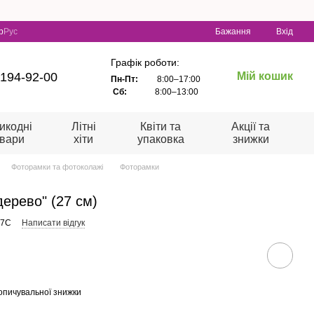
р
Рус
Бажання
Вхід
Графік роботи:
 194-92-00
Мій кошик
Пн-Пт:
8:00–17:00
Сб:
8:00–13:00
икодні
Літні
Квіти та
Акції та
овари
хіти
упаковка
знижки
Фоторамки та фотоколажі
Фоторамки
ерево" (27 см)
07C
Написати відгук
опичувальної знижки