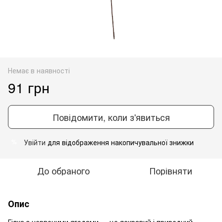
Немає в наявності
91 грн
Повідомити, коли з'явиться
Увійти
для відображення накопичувальної знижки
%
До обраного
Порівняти
Опис
Гілка з червоними ягодами — це яскравий і природний