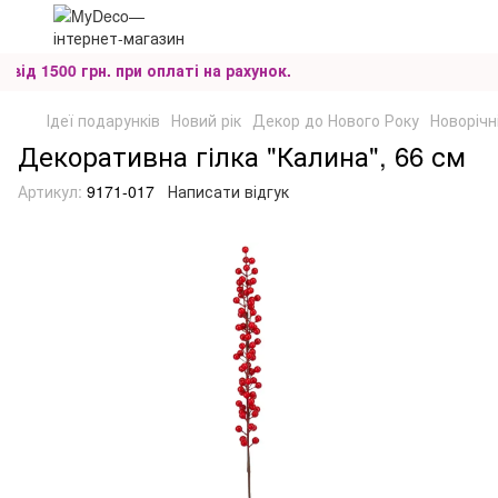
ід 1500 грн. при оплаті на рахунок.
Ідеї подарунків
Новий рік
Декор до Нового Року
Новорічні
Декоративна гілка "Калина", 66 см
Артикул:
9171-017
Написати відгук